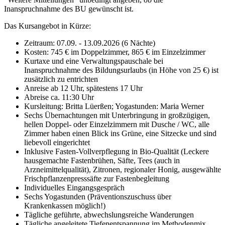
Inanspruchnahme des BU gewünscht ist.
Das Kursangebot in Kürze:
Zeitraum: 07.09. - 13.09.2026 (6 Nächte)
Kosten: 745 € im Doppelzimmer, 865 € im Einzelzimmer
Kurtaxe und eine Verwaltungspauschale bei
Inanspruchnahme des Bildungsurlaubs (in Höhe von 25 €) ist
zusätzlich zu entrichten
Anreise ab 12 Uhr, spätestens 17 Uhr
Abreise ca. 11:30 Uhr
Kursleitung: Britta Lüerßen; Yogastunden: Maria Werner
Sechs Übernachtungen mit Unterbringung in großzügigen,
hellen Doppel- oder Einzelzimmern mit Dusche / WC, alle
Zimmer haben einen Blick ins Grüne, eine Sitzecke und sind
liebevoll eingerichtet
Inklusive Fasten-Vollverpflegung in Bio-Qualität (Leckere
hausgemachte Fastenbrühen, Säfte, Tees (auch in
Arzneimittelqualität), Zitronen, regionaler Honig, ausgewählte
Frischpflanzenpresssäfte zur Fastenbegleitung
Individuelles Eingangsgespräch
Sechs Yogastunden (Präventionszuschuss über
Krankenkassen möglich!)
Tägliche geführte, abwechslungsreiche Wanderungen
Tägliche angeleitete Tiefenentspannung im Methodenmix