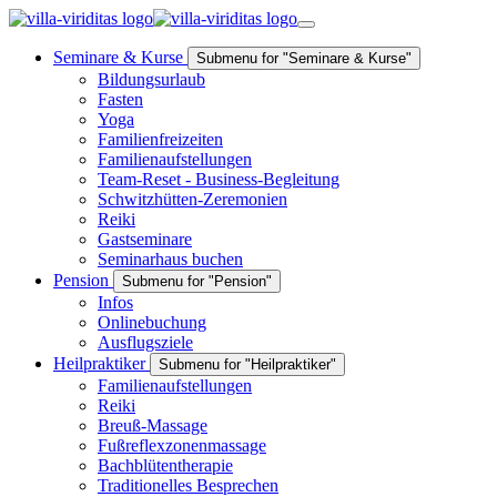
Seminare & Kurse
Submenu for "Seminare & Kurse"
Bildungsurlaub
Fasten
Yoga
Familienfreizeiten
Familienaufstellungen
Team-Reset - Business-Begleitung
Schwitzhütten-Zeremonien
Reiki
Gastseminare
Seminarhaus buchen
Pension
Submenu for "Pension"
Infos
Onlinebuchung
Ausflugsziele
Heilpraktiker
Submenu for "Heilpraktiker"
Familienaufstellungen
Reiki
Breuß-Massage
Fußreflexzonenmassage
Bachblütentherapie
Traditionelles Besprechen