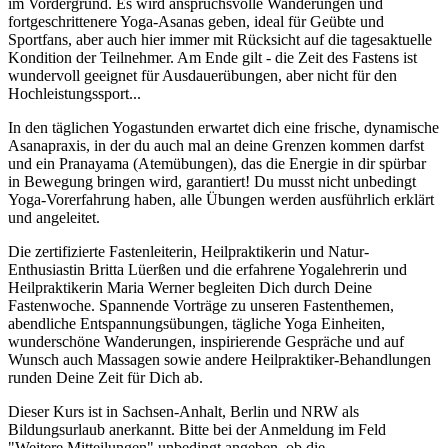
im Vordergrund. Es wird anspruchsvolle Wanderungen und
fortgeschrittenere Yoga-Asanas geben, ideal für Geübte und
Sportfans, aber auch hier immer mit Rücksicht auf die tagesaktuelle
Kondition der Teilnehmer. Am Ende gilt - die Zeit des Fastens ist
wundervoll geeignet für Ausdauerübungen, aber nicht für den
Hochleistungssport...
In den täglichen Yogastunden erwartet dich eine frische, dynamische
Asanapraxis, in der du auch mal an deine Grenzen kommen darfst
und ein Pranayama (Atemübungen), das die Energie in dir spürbar
in Bewegung bringen wird, garantiert! Du musst nicht unbedingt
Yoga-Vorerfahrung haben, alle Übungen werden ausführlich erklärt
und angeleitet.
Die zertifizierte Fastenleiterin, Heilpraktikerin und Natur-
Enthusiastin Britta Lüerßen und die erfahrene Yogalehrerin und
Heilpraktikerin Maria Werner begleiten Dich durch Deine
Fastenwoche. Spannende Vorträge zu unseren Fastenthemen,
abendliche Entspannungsübungen, tägliche Yoga Einheiten,
wunderschöne Wanderungen, inspirierende Gespräche und auf
Wunsch auch Massagen sowie andere Heilpraktiker-Behandlungen
runden Deine Zeit für Dich ab.
Dieser Kurs ist in Sachsen-Anhalt, Berlin und NRW als
Bildungsurlaub anerkannt. Bitte bei der Anmeldung im Feld
"Weitere Mitteilungen" unbedingt angeben, ob die